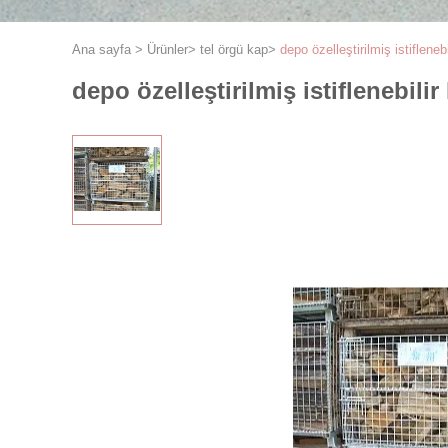
Ana sayfa
>
Ürünler
>
tel örgü kap
>
depo özelleştirilmiş istiflene
depo özelleştirilmiş istiflenebili