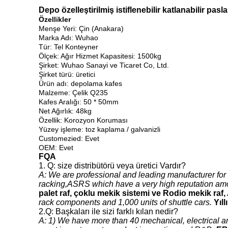
Depo özelleştirilmiş istiflenebilir katlanabilir pas
Özellikler
Menşe Yeri: Çin (Anakara)
Marka Adı: Wuhao
Tür: Tel Konteyner
Ölçek: Ağır Hizmet Kapasitesi: 1500kg
Şirket: Wuhao Sanayi ve Ticaret Co, Ltd.
Şirket türü: üretici
Ürün adı: depolama kafes
Malzeme: Çelik Q235
Kafes Aralığı: 50 * 50mm
Net Ağırlık: 48kg
Özellik: Korozyon Koruması
Yüzey işleme: toz kaplama / galvanizli
Customezied: Evet
OEM: Evet
FQA
1. Q: size distribütörü veya üretici Vardır?
A: We are professional and leading manufacturer for 
racking,ASRS which have a very high reputation am
palet raf, çoklu mekik sistemi ve Rodio mekik raf
rack components and 1,000 units of shuttle cars.
Yıl
2.Q: Başkaları ile sizi farklı kılan nedir?
A: 1) We have more than 40 mechanical, electrical a