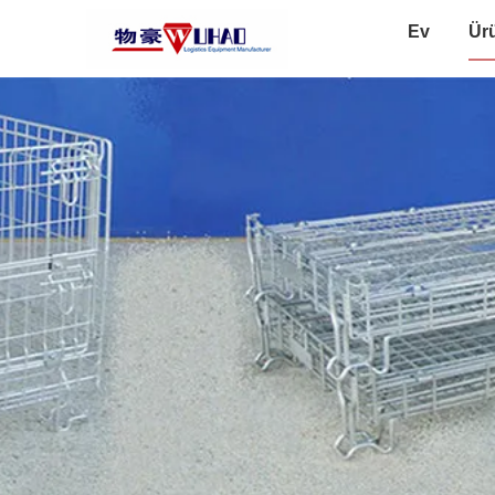
Ev
Ür