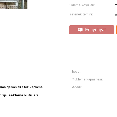
Ödeme koşulları:
T
Yetenek temini:
A
En iyi fiyat
boyut:
Yükleme kapasitesi:
rma galvanizli / toz kaplama
Adedi:
 örgü saklama kutuları