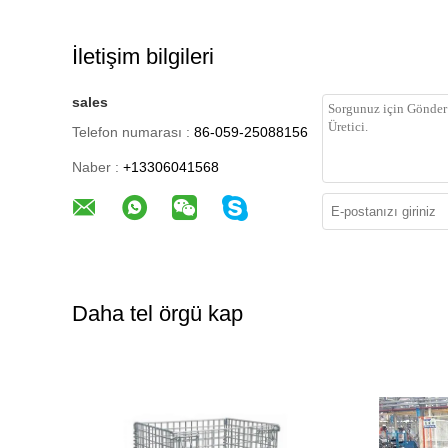
İletişim bilgileri
sales
Telefon numarası :
86-059-25088156
Naber :
+13306041568
Daha tel örgü kap