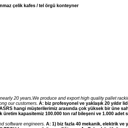
lanmaz çelik kafes / tel örgü konteyner
nearly 20 years.We produce and export high quality pallet racki
ong our customers.
A: biz profesyonel ve yaklaşık 20 yıldır lid
, ASRS hangi müşterilerimiz arasında çok yüksek bir üne sah
lık üretim kapasitemiz 100.000 ton raf bileşeni ve 1.000 adet s
nd software engineers.
A: 1) biz fazla 40 mekanik, elektrik ve