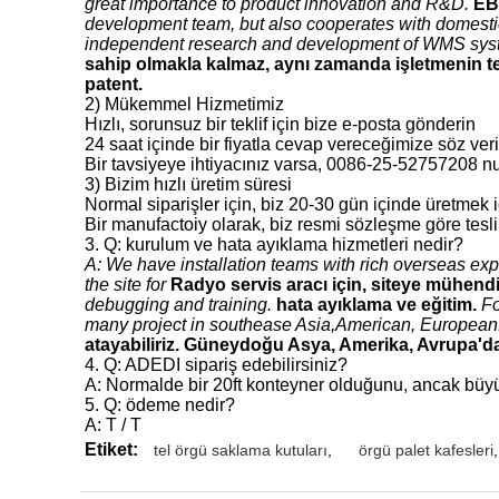
great importance to product innovation and R&D.
EB
development team, but also cooperates with domestic 
independent research and development of WMS sys
sahip olmakla kalmaz, aynı zamanda işletmenin tekni
patent.
2) Mükemmel Hizmetimiz
Hızlı, sorunsuz bir teklif için bize e-posta gönderin
24 saat içinde bir fiyatla cevap vereceğimize söz veri
Bir tavsiyeye ihtiyacınız varsa, 0086-25-52757208 nu
3) Bizim hızlı üretim süresi
Normal siparişler için, biz 20-30 gün içinde üretmek 
Bir manufactoiy olarak, biz resmi sözleşme göre tesli
3. Q: kurulum ve hata ayıklama hizmetleri nedir?
A: We have installation teams with rich overseas exp
the site for
Radyo servis aracı için, siteye mühen
debugging and training.
hata ayıklama ve eğitim.
Fo
many project in southease Asia,American, European
atayabiliriz. Güneydoğu Asya, Amerika, Avrupa'da
4. Q: ADEDI sipariş edebilirsiniz?
A: Normalde bir 20ft konteyner olduğunu, ancak büyük 
5. Q: ödeme nedir?
A: T / T
Etiket:
tel örgü saklama kutuları
,
örgü palet kafesleri
,