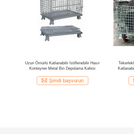
Katlanabilir
Katlanabilir Hasır Konteyner Endüstriyel
Endüstriye
esleri
İstiflenebilir Depolama Hasır Kafes
İstif
Şimdi başvurun