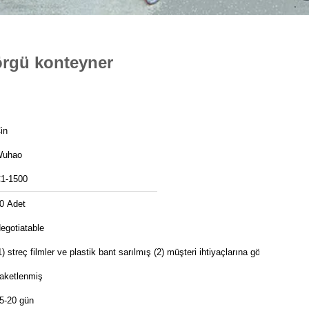
l örgü konteyner
in
uhao
1-1500
0 Adet
egotiatable
1) streç filmler ve plastik bant sarılmış (2) müşteri ihtiyaçlarına göre
aketlenmiş
5-20 gün