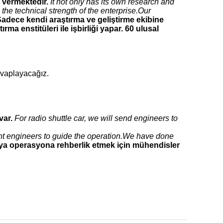
vermektedir.
It not only has its own research and
he technical strength of the enterprise.Our
adece kendi araştırma ve geliştirme ekibine
a enstitüleri ile işbirliği yapar. 60 ulusal
evaplayacağız.
var.
For radio shuttle car, we will send engineers to
int engineers to guide the operation.We have done
 veya operasyona rehberlik etmek için mühendisler