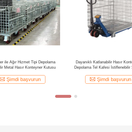
l Ağır Hizmet Tipi Mesh Konteyner
Malzeme Taşıma İstiflenebilir Tel K
lenebilir Katlanabilir Sert Palet
Tekerler Depo Depolama Kafe
Konteynerleri
Şimdi başvurun
Şimdi başvurun