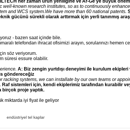
ILTECH her zaman ürün yeniliğine ve Ar-Ge'ye büyük önem 
well-known research institutes, so as to continuously enhance t
tem and WCS system.We have more than 60 national patents.
S
k gücünü sürekli olarak arttırmak için yerli tanınmış araştırm
yoruz - bazen saat içinde bile.
maralı telefondan ihracat ofisimizi arayın, sorularınızı hemen c
için söz veriyorum.
m süresi essure olabilir.
erience.
A: Biz zengin yurtdışı deneyimi ile kurulum ekipleri 
dis göndereceğiz
r racking systems, we can installate by our own teams or appo
.
Raf sistemleri için, kendi ekiplerimiz tarafından kurabilir
 birçok proje yaptık.
miktarda iyi fiyat ile geliyor
endüstriyel tel kaplar