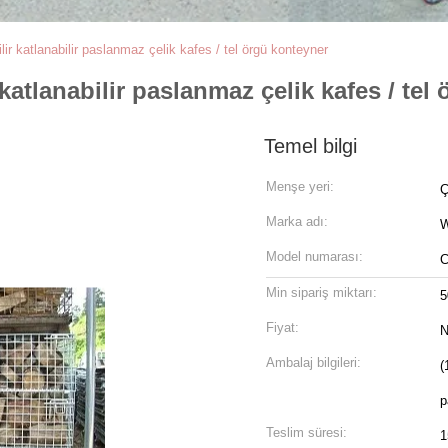
bilir katlanabilir paslanmaz çelik kafes / tel örgü konteyner
r katlanabilir paslanmaz çelik kafes / te
Temel bilgi
Menşe yeri:
Ç
Marka adı:
W
Model numarası:
C
Min sipariş miktarı:
5
Fiyat:
N
Ambalaj bilgileri:
(
p
Teslim süresi:
1