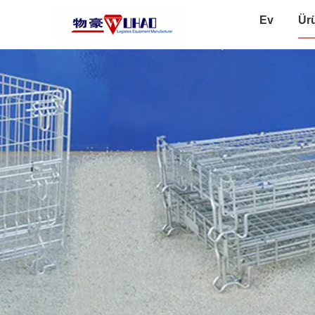
Ev
Ür