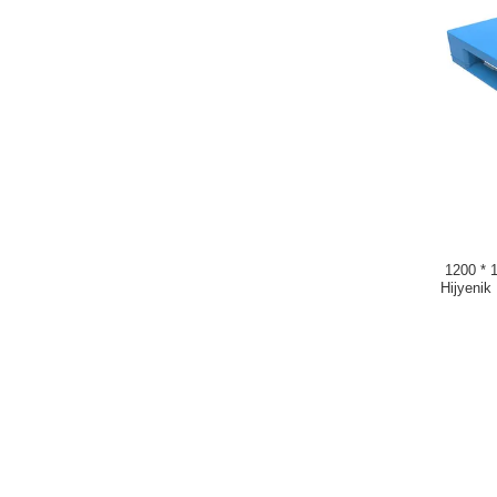
1200 * 
Hijyenik 