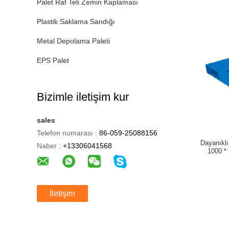
Palet Raf Teli Zemin Kaplaması
Plastik Saklama Sandığı
Metal Depolama Paleti
EPS Palet
Bizimle iletişim kur
sales
Telefon numarası :
86-059-25088156
Dayanıklı
Naber :
+13306041568
1000 *
İletişim