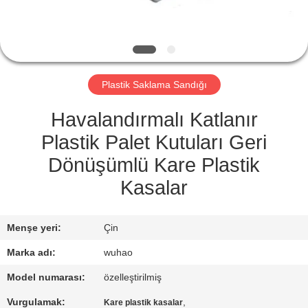
KONTROL
BIZE
ULAŞIN
Plastik Saklama Sandığı
BIR
Havalandırmalı Katlanır
TEKLIF
Plastik Palet Kutuları Geri
ISTEĞI
Dönüşümlü Kare Plastik
Kasalar
SITE
HARITASI
Menşe yeri:
Çin
Marka adı:
wuhao
PRIVACY
Model numarası:
özelleştirilmiş
POLICY
Vurgulamak:
,
Kare plastik kasalar