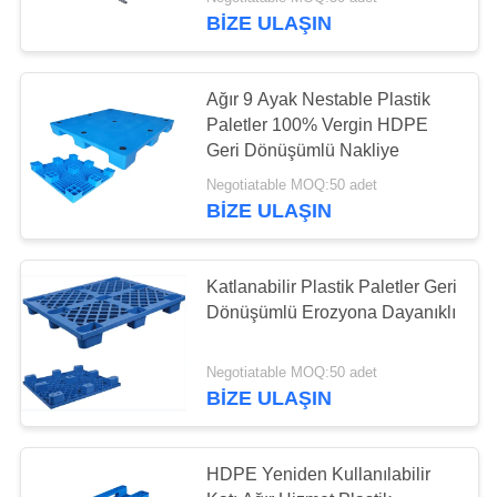
KONTROL
BIZE ULAŞIN
BIZE
Ağır 9 Ayak Nestable Plastik
ULAŞIN
Paletler 100% Vergin HDPE
Geri Dönüşümlü Nakliye
BIR
Negotiatable MOQ:50 adet
BIZE ULAŞIN
TEKLIF
ISTEĞI
Katlanabilir Plastik Paletler Geri
Dönüşümlü Erozyona Dayanıklı
SITE
HARITASI
Negotiatable MOQ:50 adet
BIZE ULAŞIN
PRIVACY
POLICY
HDPE Yeniden Kullanılabilir