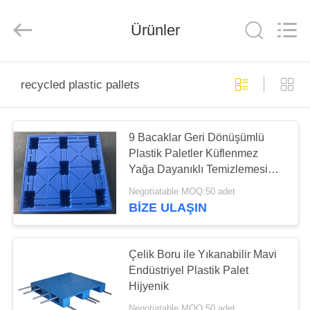
Wuhao
Industry
&
Trade
Ürünler
Co.,
Ltd..
All
Rights
EV
Reserved.
recycled plastic pallets
ÜRÜN:%
S
9 Bacaklar Geri Dönüşümlü
Plastik Paletler Küflenmez
Yağa Dayanıklı Temizlemesi
HAKKIMIZDA
Kolay
Negotiatable MOQ:50 adet
BIZE ULAŞIN
FABRIKA
TURU
Çelik Boru ile Yıkanabilir Mavi
Endüstriyel Plastik Palet
Hijyenik
KALITE
Negotiatable MOQ:50 adet