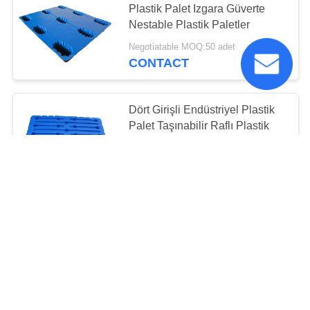
Plastik Palet Izgara Güverte
Nestable Plastik Paletler
Negotiatable MOQ:50 adet
CONTACT
Dört Girişli Endüstriyel Plastik
Palet Taşınabilir Raflı Plastik
Paletler
Negotiatable MOQ:50 adet
CONTACT
Kaydırmaz Üç Kızaklı
Endüstriyel Plastik Palet, Geri
Dönüşümlü Plastik Nakliye
Paletleri
Negotiatable MOQ:50 adet
CONTACT